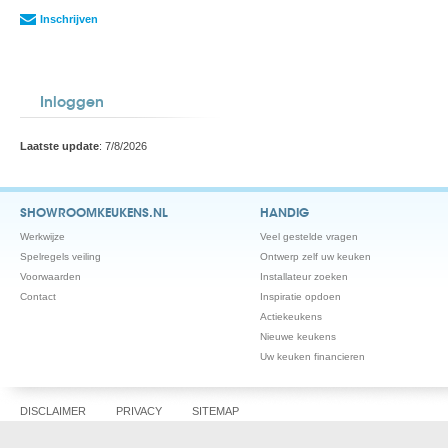
Inschrijven
Inloggen
Laatste update
: 7/8/2026
SHOWROOMKEUKENS.NL
HANDIG
Werkwijze
Veel gestelde vragen
Spelregels veiling
Ontwerp zelf uw keuken
Voorwaarden
Installateur zoeken
Contact
Inspiratie opdoen
Actiekeukens
Nieuwe keukens
Uw keuken financieren
DISCLAIMER
PRIVACY
SITEMAP