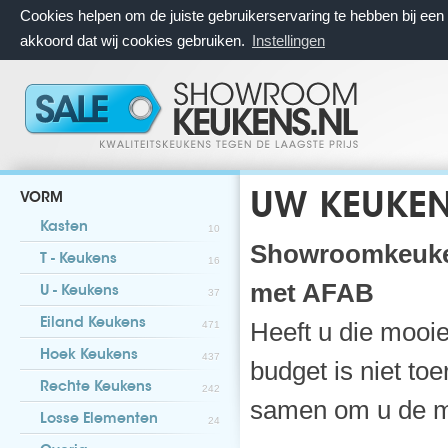
Cookies helpen om de juiste gebruikerservaring te hebben bij ee
akkoord dat wij cookies gebruiken.
Instellingen
VORM
UW KEUKEN
Kasten
10
Showroomkeuken
T - Keukens
16
met AFAB
U - Keukens
37
Eiland Keukens
Heeft u die mooi
471
Hoek Keukens
437
budget is niet 
Rechte Keukens
242
samen om u de mo
Losse Elementen
24