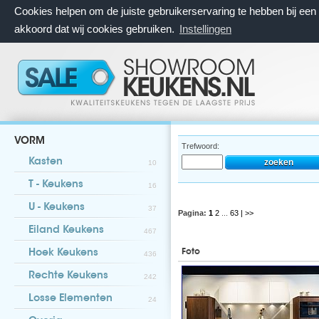
Cookies helpen om de juiste gebruikerservaring te hebben bij ee
akkoord dat wij cookies gebruiken.
Instellingen
VORM
Trefwoord:
Kasten
10
T - Keukens
16
U - Keukens
37
Pagina:
1
2
...
63
| >>
Eiland Keukens
467
Foto
Hoek Keukens
436
Rechte Keukens
242
Losse Elementen
24