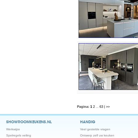
Pagina:
1
2
...
63
| >>
SHOWROOMKEUKENS.NL
HANDIG
Werkwijze
Veel gestelde vragen
Spelregels veiling
Ontwerp zelf uw keuken