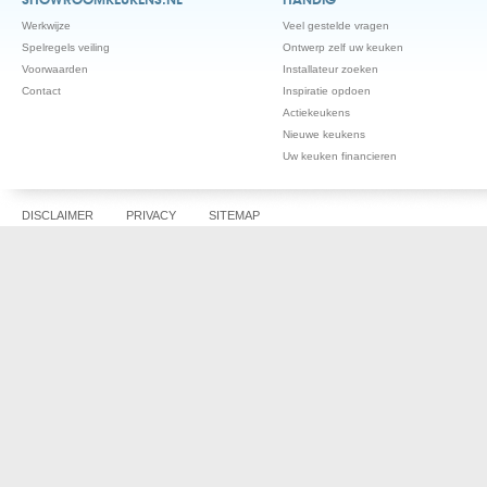
SHOWROOMKEUKENS.NL
HANDIG
Werkwijze
Veel gestelde vragen
Spelregels veiling
Ontwerp zelf uw keuken
Voorwaarden
Installateur zoeken
Contact
Inspiratie opdoen
Actiekeukens
Nieuwe keukens
Uw keuken financieren
DISCLAIMER
PRIVACY
SITEMAP