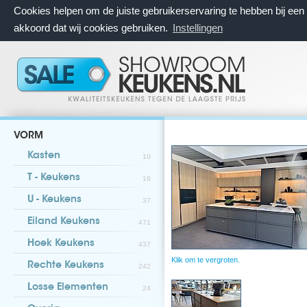
Cookies helpen om de juiste gebruikerservaring te hebben bij ee
akkoord dat wij cookies gebruiken.
Instellingen
VORM
Kasten
10
T - Keukens
16
U - Keukens
37
Eiland Keukens
471
Hoek Keukens
437
Klik om te vergroten.
Rechte Keukens
242
Losse Elementen
24