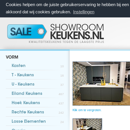
Cookies helpen om de juiste gebruikerservaring te hebben bij ee
akkoord dat wij cookies gebruiken.
Instellingen
VORM
Kasten
10
T - Keukens
16
U - Keukens
37
Eiland Keukens
467
Hoek Keukens
437
Klik om te vergroten.
Rechte Keukens
242
Losse Elementen
24