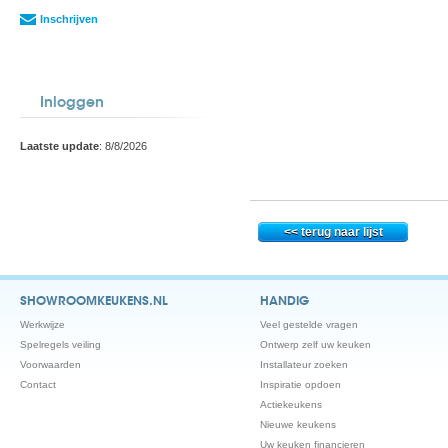
Inschrijven
Inloggen
Laatste update
: 8/8/2026
SHOWROOMKEUKENS.NL
HANDIG
Werkwijze
Veel gestelde vragen
Spelregels veiling
Ontwerp zelf uw keuken
Voorwaarden
Installateur zoeken
Contact
Inspiratie opdoen
Actiekeukens
Nieuwe keukens
Uw keuken financieren