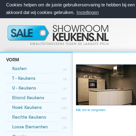
Cookies helpen om de juiste gebruikerservaring te hebben bij ee
akkoord dat wij cookies gebruiken.
Instellingen
VORM
Kasten
10
T - Keukens
16
U - Keukens
37
Eiland Keukens
466
Hoek Keukens
435
Klik om te vergroten.
Rechte Keukens
242
Losse Elementen
24