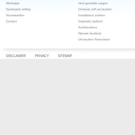
Werkwijze
Veel gestelde vragen
Spelregels veiling
Ontwerp zelf uw keuken
Voorwaarden
Installateur zoeken
Contact
Inspiratie opdoen
Actiekeukens
Nieuwe keukens
Uw keuken financieren
DISCLAIMER
PRIVACY
SITEMAP