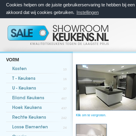
Cookies helpen om de juiste gebruikerservaring te hebben bij ee
akkoord dat wij cookies gebruiken.
Instellingen
VORM
Kasten
10
T - Keukens
16
U - Keukens
37
Eiland Keukens
467
Hoek Keukens
437
Klik om te vergroten.
Rechte Keukens
242
Losse Elementen
24