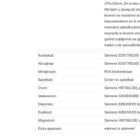
275x100cm. En is dan a
We laten u graag de mo
leveren en monteren al 
inbouwkeukens en in 
meerdere eilandkeuken
meerprijs is leveren en
geheel vrijblijvend uw
mailen u de aanvullende
Kookplaat:
Siemens ED877BS16E in
Afzuigkap:
Siemens ED877BS16E in
Mengkraan:
RVS keukenkraan
Spoelbak:
Grote rvs spoelbak
Oven:
Siemens HB736G1B1 g
Vaatwasser:
Siemens SX63E804BE g
Diepvries:
Siemens KI86VNFE0 ko
Koelkast:
Siemens KI86VNFE0 ko
Magnetron:
Siemens HM736G1B1 g
Extra apparaat:
wijnkast is optioneel