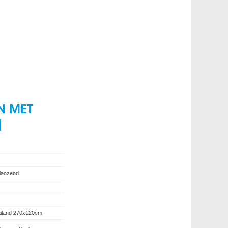
N MET
]
lanzend
iland 270x120cm