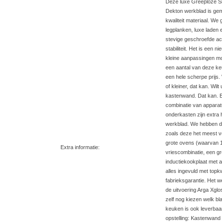
Deze luxe Greeploze 
Dekton werkblad is gem
kwaliteit materiaal. We
legplanken, luxe laden
stevige geschroefde a
stabiliteit. Het is een
kleine aanpassingen mo
een aantal van deze k
een hele scherpe prijs. W
of kleiner, dat kan. Wilt
kastenwand. Dat kan. E
combinatie van apparat
onderkasten zijn extra 
werkblad. We hebben d
zoals deze het meest v
grote ovens (waarvan 1
Extra informatie:
vriescombinatie, een g
inductiekookplaat met a
alles ingevuld met topkwa
fabrieksgarantie. Het w
de uitvoering Arga Xgl
zelf nog kiezen welk bl
keuken is ook leverbaa
opstelling: Kastenwand