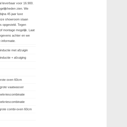
l leverbaar voor 16.900.
gelijkheden zien. We
bijna 45 jaar luxe
onze showroom staan
s opgesteld. Tegen
/of montage mogelijk. Laat
 gegevens achter en we
 informatie.
ductie met afzuigin
ductie + afzuiging
rote oven 60cm
rote vaatwasser
elvriescombinatie
elvriescombinatie
rote combi-oven 60cm