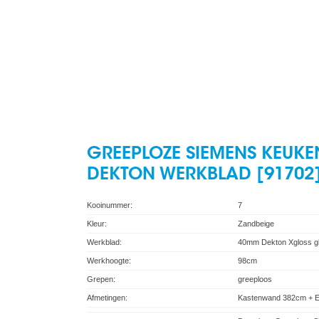
GREEPLOZE SIEMENS KEUKE
DEKTON WERKBLAD [91702
Kooinummer:
7
Kleur:
Zandbeige
Werkblad:
40mm Dekton Xgloss g
Werkhoogte:
98cm
Grepen:
greeploos
Afmetingen:
Kastenwand 382cm + E