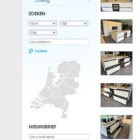
Overig
20
ZOEKEN
Zoeken
NIEUWSBRIEF