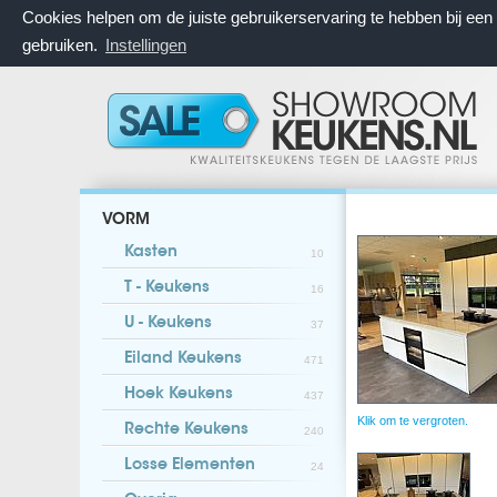
Cookies helpen om de juiste gebruikerservaring te hebben bij ee
gebruiken.
Instellingen
VORM
Kasten
10
T - Keukens
16
U - Keukens
37
Eiland Keukens
471
Hoek Keukens
437
Klik om te vergroten.
Rechte Keukens
240
Losse Elementen
24