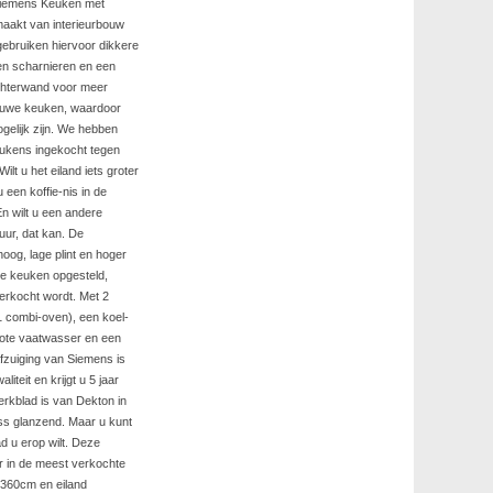
Siemens Keuken met
aakt van interieurbouw
 gebruiken hiervoor dikkere
 en scharnieren en een
chterwand voor meer
 nieuwe keuken, waardoor
gelijk zijn. We hebben
eukens ingekocht tegen
ilt u het eiland iets groter
 u een koffie-nis in de
n wilt u een andere
uur, dat kan. De
hoog, lage plint en hoger
e keuken opgesteld,
erkocht wordt. Met 2
 combi-oven), een koel-
rote vaatwasser en een
fzuiging van Siemens is
liteit en krijgt u 5 jaar
erkblad is van Dekton in
oss glanzend. Maar u kunt
ad u erop wilt. Deze
r in de meest verkochte
 360cm en eiland