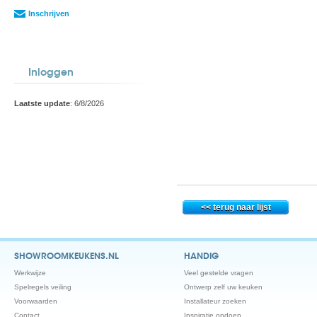
Inschrijven
Inloggen
Laatste update
: 6/8/2026
SHOWROOMKEUKENS.NL
HANDIG
Werkwijze
Veel gestelde vragen
Spelregels veiling
Ontwerp zelf uw keuken
Voorwaarden
Installateur zoeken
Contact
Inspiratie opdoen