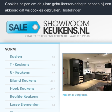
Cookies helpen om de juiste gebruikerservaring te hebben bij ee
akkoord dat wij cookies gebruiken.
Instellingen
VORM
Kasten
10
T - Keukens
16
U - Keukens
37
Eiland Keukens
471
Hoek Keukens
437
Klik om te vergroten.
Rechte Keukens
242
Losse Elementen
24