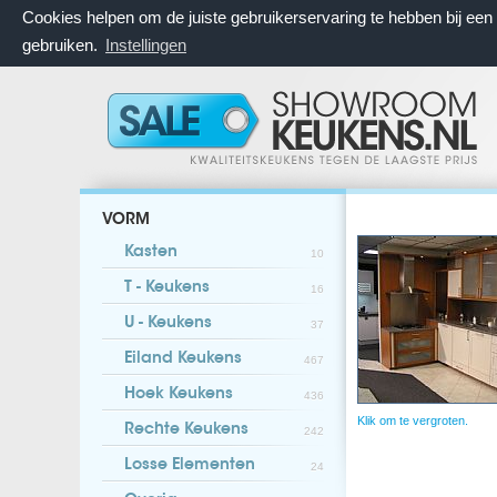
Cookies helpen om de juiste gebruikerservaring te hebben bij ee
gebruiken.
Instellingen
VORM
Kasten
10
T - Keukens
16
U - Keukens
37
Eiland Keukens
467
Hoek Keukens
436
Klik om te vergroten.
Rechte Keukens
242
Losse Elementen
24