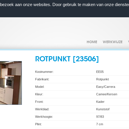
n bezoek aan onze websites. Door gebruik te maken van onze dienste
HOME
WERKWIJZE
ROTPUNKT [23506]
Kooinummer:
EE05
Fabrikant:
Rotpunkt
Model:
Easy/Carrera
Kleur:
Camee/Kersen
Front:
Kader
Werkblad:
Kunststof
Werkhoogte:
97/83
Plint:
7 cm