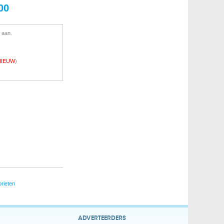
00
 aan.
NIEUW
)
rieten
ADVERTEERDERS