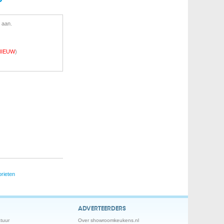
 aan.
NIEUW
)
rieten
ADVERTEERDERS
tuur
Over showroomkeukens.nl