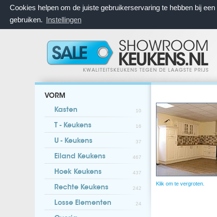
Cookies helpen om de juiste gebruikerservaring te hebben bij ee
gebruiken.
Instellingen
VORM
Kasten
10
T - Keukens
16
U - Keukens
37
Eiland Keukens
467
Hoek Keukens
437
Klik om te vergroten.
Rechte Keukens
242
Losse Elementen
24