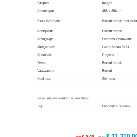
Grepen:
beugel
Afmetingen:
355 x 350 cm
Extra informatie:
Boretti fornuis met vis
Kookplaat:
Boretti fornuis
Afzuigkap:
Siemens inbouwunit
Mengkraan:
Gessi Antica 8744
Spoelbak:
Reginox
Oven:
Boretti fornuis
Vaatwasser:
Boretti
Koelkast:
Siemens
Deze nieuwe keuken is leverbaar
Stijl:
Landelijk / Klassiek
€ 11.310,0
€ 0,00