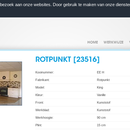
n bezoek aan onze websites. Door gebruik te maken van onze dienste
HOME
WERKWIJZE
ROTPUNKT [23516]
Kooinummer:
EE H
Fabrikant:
Rotpunkt
Model:
King
Kleur:
Vanille
Front:
Kunststof
Werkblad:
Kunststof
Werkhoogte:
90 cm
Plint:
15 cm