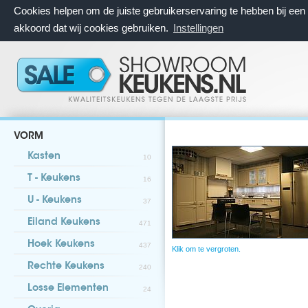
Cookies helpen om de juiste gebruikerservaring te hebben bij ee
akkoord dat wij cookies gebruiken.
Instellingen
VORM
Kasten
10
T - Keukens
16
U - Keukens
37
Eiland Keukens
471
Hoek Keukens
437
Klik om te vergroten.
Rechte Keukens
240
Losse Elementen
24