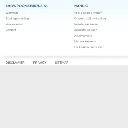
SHOWROOMKEUKENS.NL
HANDIG
Werkwijze
Veel gestelde vragen
Spelregels veiling
Ontwerp zelf uw keuken
Voorwaarden
Installateur zoeken
Contact
Inspiratie opdoen
Actiekeukens
Nieuwe keukens
Uw keuken financieren
DISCLAIMER
PRIVACY
SITEMAP