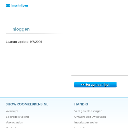
Inschrijven
Inloggen
Laatste update
: 9/8/2026
SHOWROOMKEUKENS.NL
HANDIG
Werkwijze
Veel gestelde vragen
Spelregels veiling
Ontwerp zelf uw keuken
Voorwaarden
Installateur zoeken