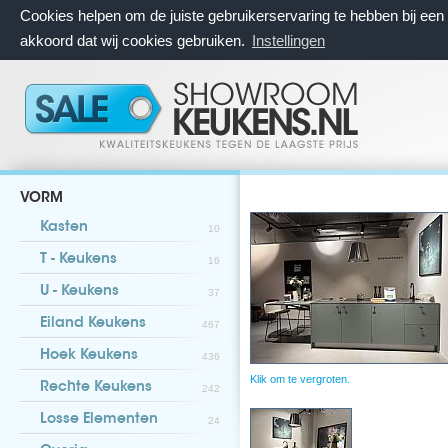
Cookies helpen om de juiste gebruikerservaring te hebben bij ee
akkoord dat wij cookies gebruiken.
Instellingen
VORM
Kasten
10
T - Keukens
16
U - Keukens
37
Eiland Keukens
467
Hoek Keukens
436
Klik om te vergroten.
Rechte Keukens
242
Losse Elementen
24