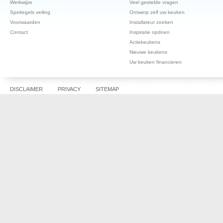
Werkwijze
Veel gestelde vragen
Spelregels veiling
Ontwerp zelf uw keuken
Voorwaarden
Installateur zoeken
Contact
Inspiratie opdoen
Actiekeukens
Nieuwe keukens
Uw keuken financieren
DISCLAIMER
PRIVACY
SITEMAP