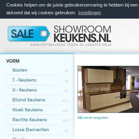
Cookies helpen om de juiste gebruikerservaring te hebben bij ee
akkoord dat wij cookies gebruiken.
Instellingen
VORM
Kasten
10
T - Keukens
16
U - Keukens
37
Eiland Keukens
471
Hoek Keukens
437
Klik om te vergroten.
Rechte Keukens
242
Losse Elementen
24