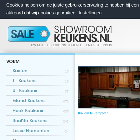
Cookies helpen om de juiste gebruikerservaring te hebben bij ee
akkoord dat wij cookies gebruiken.
Instellingen
VORM
Kasten
10
T - Keukens
16
U - Keukens
37
Eiland Keukens
471
Hoek Keukens
437
Klik om te vergroten.
Rechte Keukens
242
Losse Elementen
24