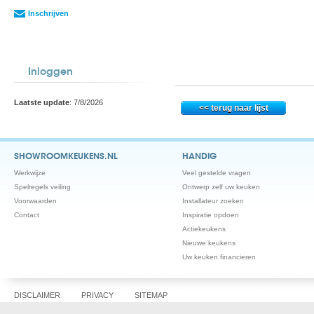
Inschrijven
Inloggen
Laatste update
: 7/8/2026
SHOWROOMKEUKENS.NL
HANDIG
Werkwijze
Veel gestelde vragen
Spelregels veiling
Ontwerp zelf uw keuken
Voorwaarden
Installateur zoeken
Contact
Inspiratie opdoen
Actiekeukens
Nieuwe keukens
Uw keuken financieren
DISCLAIMER
PRIVACY
SITEMAP