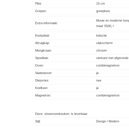
Plint:
15 cm
Grepen:
greeploos
Mooie en moderne hoog
Extra informatie:
maar 5500,-!
Kookplaat:
inductie
Afzuigkap:
vlakscherm
Mengkraan:
chroom
Spoelbak:
vierkant met afgerond
Oven:
combimagnetron
Vaatwasser:
ja
Diepvries:
nee
Koelkast:
ja
Magnetron:
combimagnetron
Deze showroomkeuken is leverbaar
Stijl:
Design / Modern