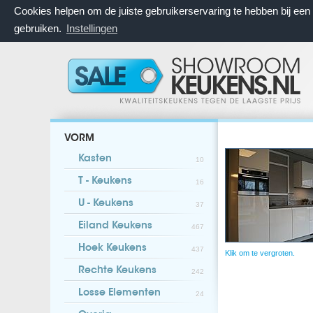
Cookies helpen om de juiste gebruikerservaring te hebben bij ee
gebruiken.
Instellingen
VORM
Kasten
10
T - Keukens
16
U - Keukens
37
Eiland Keukens
467
Hoek Keukens
437
Klik om te vergroten.
Rechte Keukens
242
Losse Elementen
24