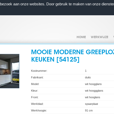
n bezoek aan onze websites. Door gebruik te maken van onze dienste
HOME
WERKWIJZE
MOOIE MODERNE GREEPLO
KEUKEN [54125]
Kooinummer:
1
Fabrikant:
duits
Model:
wit hoogglans
Kleur:
wit hooggglans
Front:
wit hooglans
Werkblad:
spaarplaat
Werkhoogte:
91 cm