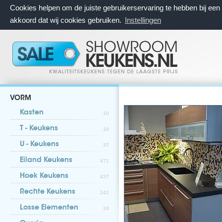
Cookies helpen om de juiste gebruikerservaring te hebben bij ee
akkoord dat wij cookies gebruiken.
Instellingen
VORM
Kasten
10
T - Keukens
16
U - Keukens
37
Eiland Keukens
471
Hoek Keukens
437
Rechte Keukens
242
Losse Elementen
24