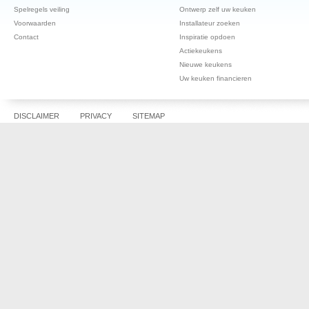
Spelregels veiling
Ontwerp zelf uw keuken
Voorwaarden
Installateur zoeken
Contact
Inspiratie opdoen
Actiekeukens
Nieuwe keukens
Uw keuken financieren
DISCLAIMER
PRIVACY
SITEMAP