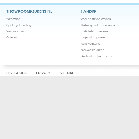
SHOWROOMKEUKENS.NL
HANDIG
Werkwijze
Veel gestelde vragen
Spelregels veiling
Ontwerp zelf uw keuken
Voorwaarden
Installateur zoeken
Contact
Inspiratie opdoen
Actiekeukens
Nieuwe keukens
Uw keuken financieren
DISCLAIMER
PRIVACY
SITEMAP