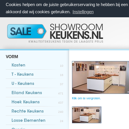
Cookies helpen om de juiste gebruikerservaring te hebben bij ee
akkoord dat wij cookies gebruiken.
Instellingen
VORM
Kasten
10
T - Keukens
16
U - Keukens
37
Eiland Keukens
471
Klik om te vergroten.
Hoek Keukens
437
Rechte Keukens
240
Losse Elementen
24