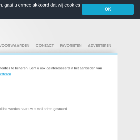
n, gaat u ermee akkoord dat wij cookies
OK
VOORWAARDEN
CONTACT
FAVORIETEN
ADVERTEREN
ties te beheren. Bent u ook geïnteresseerd in het aanbieden van
erteren
.
l link worden naar uw e-mail adres gestuurd.