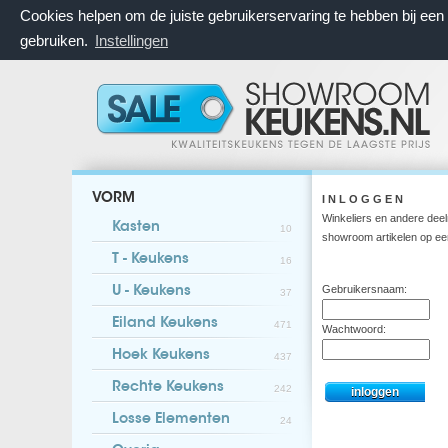
Cookies helpen om de juiste gebruikerservaring te hebben bij ee
gebruiken.
Instellingen
VORM
I N L O G G E N
Winkeliers en andere dee
Kasten
10
showroom artikelen op ee
T - Keukens
16
Gebruikersnaam:
U - Keukens
37
Eiland Keukens
471
Wachtwoord:
Hoek Keukens
437
Rechte Keukens
242
Losse Elementen
24