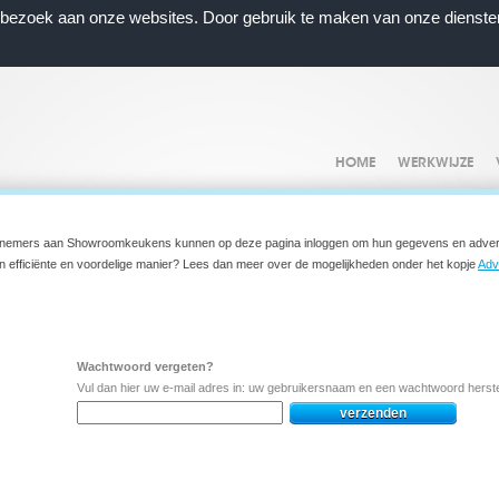
n bezoek aan onze websites. Door gebruik te maken van onze dienste
HOME
WERKWIJZE
lnemers aan Showroomkeukens kunnen op deze pagina inloggen om hun gegevens en adverten
n efficiënte en voordelige manier? Lees dan meer over de mogelijkheden onder het kopje
Adv
Wachtwoord vergeten?
Vul dan hier uw e-mail adres in: uw gebruikersnaam en een wachtwoord herste