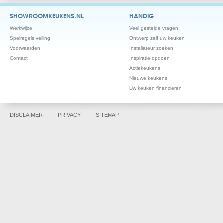
SHOWROOMKEUKENS.NL
HANDIG
Werkwijze
Veel gestelde vragen
Spelregels veiling
Ontwerp zelf uw keuken
Voorwaarden
Installateur zoeken
Contact
Inspiratie opdoen
Actiekeukens
Nieuwe keukens
Uw keuken financieren
DISCLAIMER
PRIVACY
SITEMAP