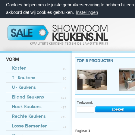
Cookies helpen om de juiste gebruikerservaring te hebben bij ee
akkoord dat wij cookies gebruiken.
Instellingen
VORM
TOP 5 PRODUCTEN
Kasten
10
T - Keukens
16
U - Keukens
37
Eiland Keukens
471
Trefwoord:
Hoek Keukens
437
Rechte Keukens
242
Losse Elementen
24
Pagina:
1