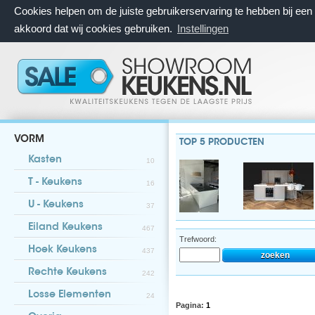
Cookies helpen om de juiste gebruikerservaring te hebben bij ee
akkoord dat wij cookies gebruiken.
Instellingen
VORM
TOP 5 PRODUCTEN
Kasten
10
T - Keukens
16
U - Keukens
37
Eiland Keukens
467
Trefwoord:
Hoek Keukens
437
Rechte Keukens
242
Losse Elementen
24
Pagina:
1