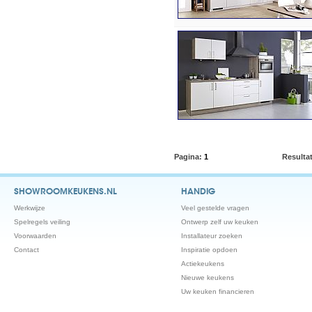
Pagina:
1
Resulta
SHOWROOMKEUKENS.NL
HANDIG
Werkwijze
Veel gestelde vragen
Spelregels veiling
Ontwerp zelf uw keuken
Voorwaarden
Installateur zoeken
Contact
Inspiratie opdoen
Actiekeukens
Nieuwe keukens
Uw keuken financieren