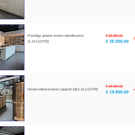
Prachtige gelakte houten eilandkeuken
€ 58.950,00
€ 25.500,00
11.16 [122755]
€ 38.950,00
Houten eiland keuken Japandi stijl 5.16 [122749]
€ 19.950,00