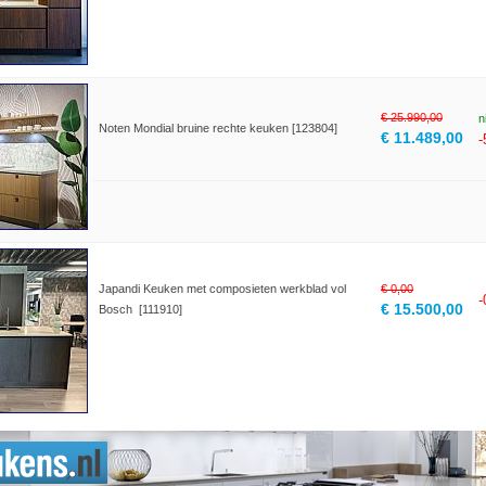
€ 25.990,00
n
Noten Mondial bruine rechte keuken [123804]
€ 11.489,00
Japandi Keuken met composieten werkblad vol
€ 0,00
€ 15.500,00
Bosch [111910]