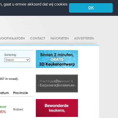
n, gaat u ermee akkoord dat wij cookies
OK
VOORWAARDEN
CONTACT
FAVORIETEN
ADVERTEREN
Sortering:
57 in totaal).
Datum
Provincie
ieuw!
Brabant
-35%