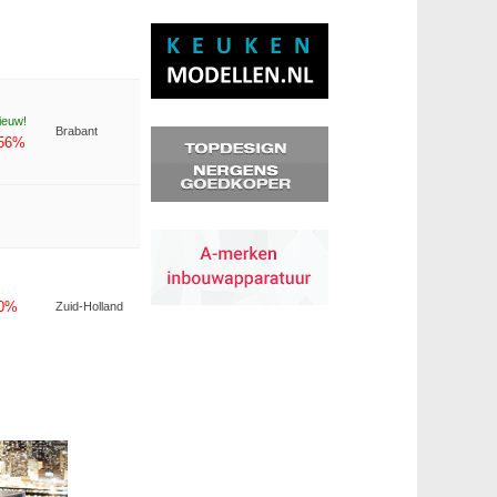
ieuw!
Brabant
-56%
-0%
Zuid-Holland