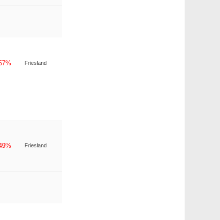
-57%
Friesland
-49%
Friesland