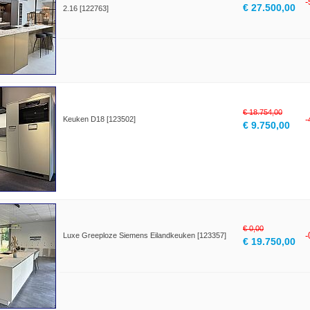
€ 27.500,00
2.16 [122763]
€ 18.754,00
Keuken D18 [123502]
€ 9.750,00
€ 0,00
Luxe Greeploze Siemens Eilandkeuken [123357]
€ 19.750,00