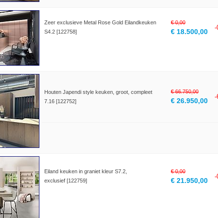
Zeer exclusieve Metal Rose Gold Eilandkeuken
€ 0,00
€ 18.500,00
S4.2 [122758]
€ 66.750,00
Houten Japendi style keuken, groot, compleet
€ 26.950,00
7.16 [122752]
Eiland keuken in graniet kleur S7.2,
€ 0,00
€ 21.950,00
exclusief [122759]