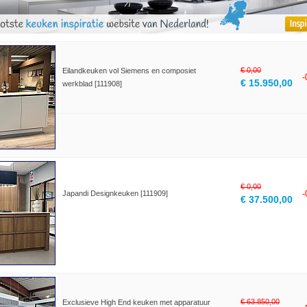
€ 0,00
Eilandkeuken vol Siemens en composiet
€ 15.950,00
werkblad [111908]
€ 0,00
Japandi Designkeuken [111909]
€ 37.500,00
€ 63.850,00
Exclusieve High End keuken met apparatuur