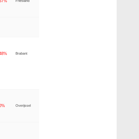
-57%
Friesland
-48%
Brabant
-0%
Overijssel