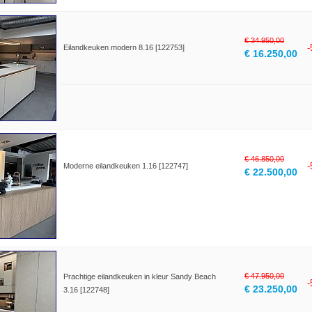
€ 34.950,00
Eilandkeuken modern 8.16 [122753]
€ 16.250,00
€ 46.850,00
Moderne eilandkeuken 1.16 [122747]
€ 22.500,00
€ 47.950,00
Prachtige eilandkeuken in kleur Sandy Beach
€ 23.250,00
3.16 [122748]