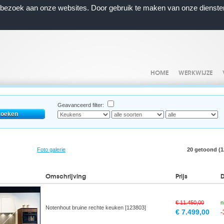
n bezoek aan onze websites. Door gebruik te maken van onze dienste
HOME
WERKWIJZE
Geavanceerd filter:
Foto galerie
20 getoond (12
Omschrijving
Prijs
€ 11.450,00
n
Notenhout bruine rechte keuken [123803]
€ 7.499,00