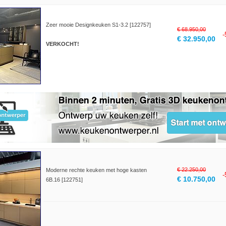
Zeer mooie Designkeuken S1-3.2 [122757]
€ 68.950,00
€ 32.950,00
VERKOCHT!
€ 22.250,00
Moderne rechte keuken met hoge kasten
€ 10.750,00
6B.16 [122751]