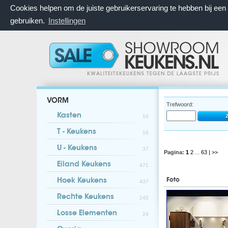
Cookies helpen om de juiste gebruikerservaring te hebben bij ee
gebruiken.
Instellingen
VORM
Trefwoord:
Kasten
10
T - Keukens
16
U - Keukens
37
Pagina:
1
2
...
63
| >>
Eiland Keukens
471
Foto
Hoek Keukens
437
Rechte Keukens
242
Losse Elementen
24