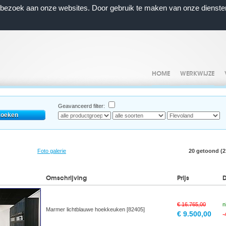
n bezoek aan onze websites. Door gebruik te maken van onze dienste
HOME
WERKWIJZE
Geavanceerd filter:
Foto galerie
20 getoond (21
Omschrijving
Prijs
€ 16.765,00
n
Marmer lichtblauwe hoekkeuken [82405]
€ 9.500,00