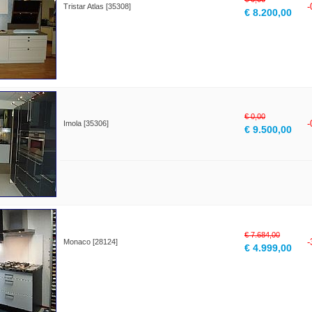
Tristar Atlas [35308]
€ 8.200,00
€ 0,00
Imola [35306]
€ 9.500,00
€ 7.684,00
Monaco [28124]
€ 4.999,00