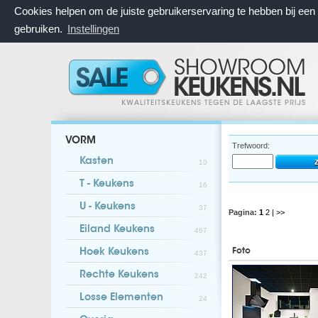
Cookies helpen om de juiste gebruikerservaring te hebben bij ee
gebruiken.
Instellingen
VORM
Trefwoord:
Kasten
10
T - Keukens
16
U - Keukens
37
Pagina:
1
2
| >>
Eiland Keukens
467
Foto
Hoek Keukens
437
Rechte Keukens
242
Losse Elementen
24