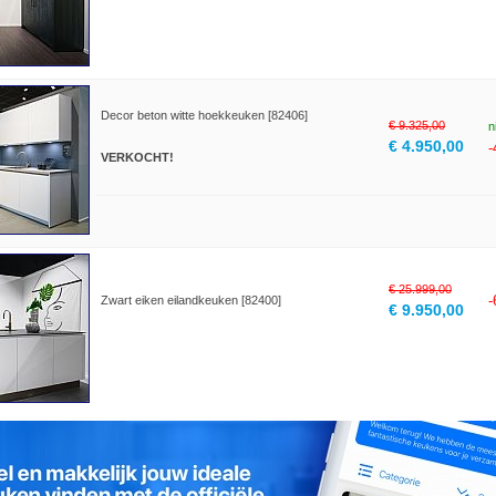
Decor beton witte hoekkeuken [82406]
€ 9.325,00
n
€ 4.950,00
VERKOCHT!
€ 25.999,00
Zwart eiken eilandkeuken [82400]
€ 9.950,00