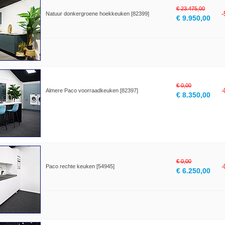
€ 23.475,00
Natuur donkergroene hoekkeuken [82399]
€ 9.950,00
€ 0,00
Almere Paco voorraadkeuken [82397]
€ 8.350,00
€ 0,00
Paco rechte keuken [54945]
€ 6.250,00