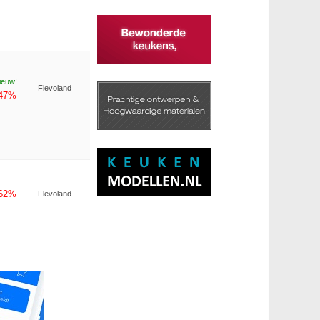
ieuw!
Flevoland
-47%
-62%
Flevoland