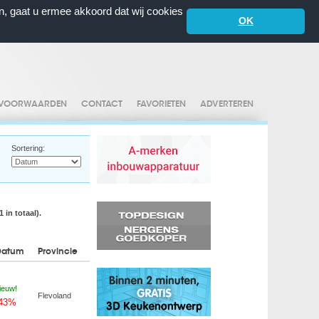
n, gaat u ermee akkoord dat wij cookies
OK
VOORWAARDEN
CONTACT
FAVORIETEN
ADVERTEREN
Sortering:
 in totaal).
Datum
Provincie
ieuw!
Flevoland
-43%