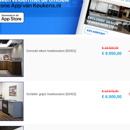
€ 19.500,00
Gerookt eiken hoekkeuken [82401]
€ 9.950,00
€ 13.575,00
Schiefer grijze hoekkeuken [82402]
€ 6.000,00