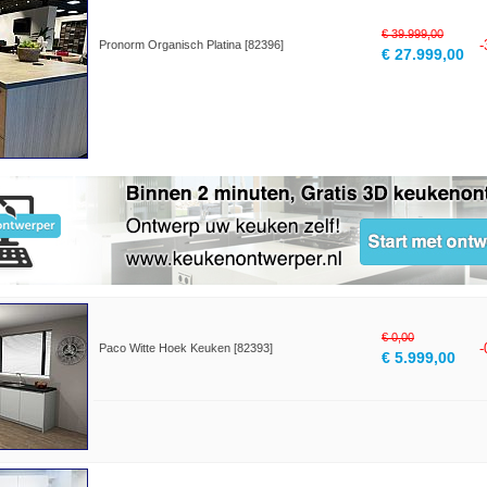
€ 39.999,00
Pronorm Organisch Platina [82396]
€ 27.999,00
€ 0,00
Paco Witte Hoek Keuken [82393]
€ 5.999,00