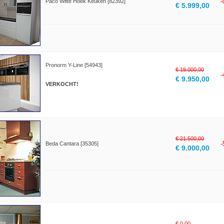
Paco Witte Hoek Keuken [82392]
€ 5.999,00
Pronorm Y-Line [54943]
€ 19.000,00
€ 9.950,00
VERKOCHT!
€ 21.500,00
Beda Cantara [35305]
€ 9.000,00
€ 0,00