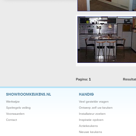
Pagina:
1
Resulta
SHOWROOMKEUKENS.NL
HANDIG
Werkwijze
Veel gestelde vragen
Spelregels veiling
Ontwerp zelf uw keuken
Voorwaarden
Installateur zoeken
Contact
Inspiratie opdoen
Actiekeukens
Nieuwe keukens