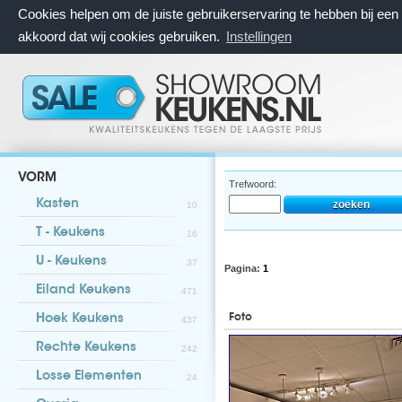
Cookies helpen om de juiste gebruikerservaring te hebben bij ee
akkoord dat wij cookies gebruiken.
Instellingen
VORM
Trefwoord:
Kasten
10
T - Keukens
16
U - Keukens
37
Pagina:
1
Eiland Keukens
471
Foto
Hoek Keukens
437
Rechte Keukens
242
Losse Elementen
24