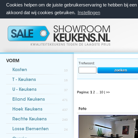
Cookies helpen om de juiste gebruikerservaring te hebben bij ee
akkoord dat wij cookies gebruiken.
Instellingen
VORM
Trefwoord:
Kasten
10
T - Keukens
16
U - Keukens
37
Pagina:
1
2
...
10
| >>
Eiland Keukens
471
Foto
Hoek Keukens
437
Rechte Keukens
240
Losse Elementen
24