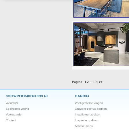
Pagina:
1
2
...
10
| >>
SHOWROOMKEUKENS.NL
HANDIG
Werkwijze
Veel gestelde vragen
Spelregels veiling
Ontwerp zelf uw keuken
Voorwaarden
Installateur zoeken
Contact
Inspiratie opdoen
Actiekeukens