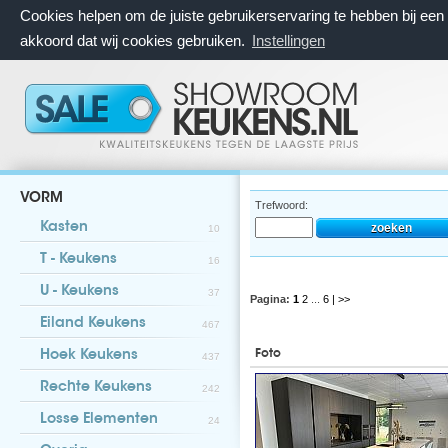
Cookies helpen om de juiste gebruikerservaring te hebben bij ee
akkoord dat wij cookies gebruiken.
Instellingen
VORM
Trefwoord:
Kasten
10
T - Keukens
16
U - Keukens
37
Pagina:
1
2
...
6
| >>
Eiland Keukens
467
Foto
Hoek Keukens
437
Rechte Keukens
242
Losse Elementen
24