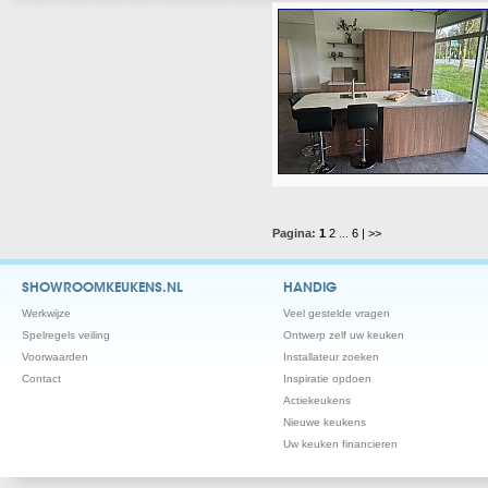
Pagina:
1
2
...
6
| >>
SHOWROOMKEUKENS.NL
HANDIG
Werkwijze
Veel gestelde vragen
Spelregels veiling
Ontwerp zelf uw keuken
Voorwaarden
Installateur zoeken
Contact
Inspiratie opdoen
Actiekeukens
Nieuwe keukens
Uw keuken financieren