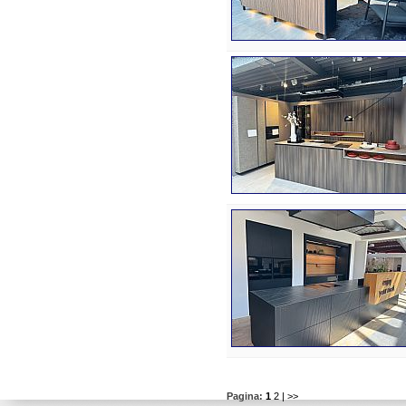
Pagina:
1
2
| >>