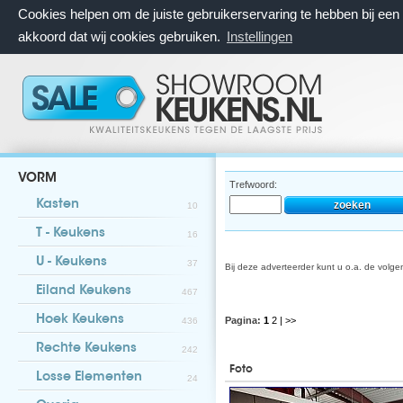
Cookies helpen om de juiste gebruikerservaring te hebben bij ee
akkoord dat wij cookies gebruiken.
Instellingen
VORM
Trefwoord:
Kasten
10
T - Keukens
16
U - Keukens
37
Bij deze adverteerder kunt u o.a. de volg
Eiland Keukens
467
Hoek Keukens
Pagina:
1
2
| >>
436
Rechte Keukens
242
Foto
Losse Elementen
24