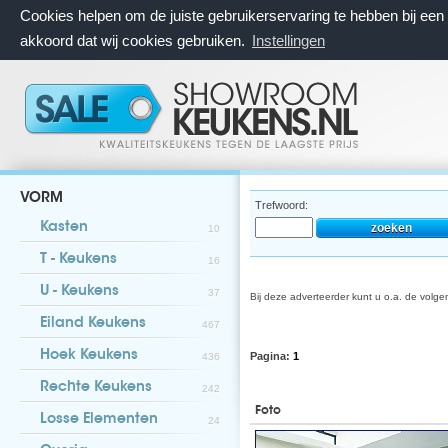
Cookies helpen om de juiste gebruikerservaring te hebben bij ee
akkoord dat wij cookies gebruiken.
Instellingen
VORM
Trefwoord:
Kasten
10
T - Keukens
16
U - Keukens
37
Bij deze adverteerder kunt u o.a. de volg
Eiland Keukens
467
Hoek Keukens
Pagina:
1
436
Rechte Keukens
242
Foto
Losse Elementen
24