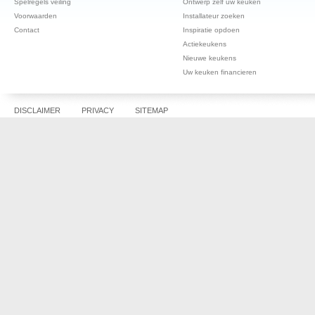
Spelregels veiling
Ontwerp zelf uw keuken
Voorwaarden
Installateur zoeken
Contact
Inspiratie opdoen
Actiekeukens
Nieuwe keukens
Uw keuken financieren
DISCLAIMER
PRIVACY
SITEMAP