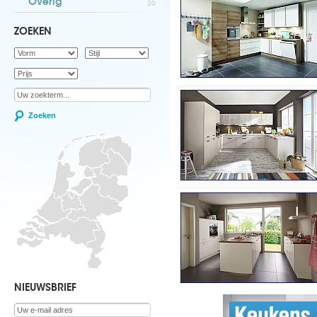
Overig
20
ZOEKEN
Zoeken
NIEUWSBRIEF