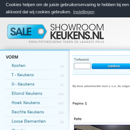
Cookies helpen om de juiste gebruikerservaring te hebben bij ee
akkoord dat wij cookies gebruiken.
Instellingen
VORM
Trefwoord:
Kasten
10
T - Keukens
16
U - Keukens
37
Bij deze adverteerder kunt u o.a. de volg
Eiland Keukens
471
Hoek Keukens
Pagina:
1
437
Rechte Keukens
242
Foto
Losse Elementen
24