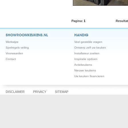
Pagina:
1
Resulta
SHOWROOMKEUKENS.NL
HANDIG
Werkwijze
Veel gestelde vragen
Spelregels veiling
Ontwerp zelf uw keuken
Voorwaarden
Installateur zoeken
Contact
Inspiratie opdoen
Actiekeukens
Nieuwe keukens
Uw keuken financieren
DISCLAIMER
PRIVACY
SITEMAP