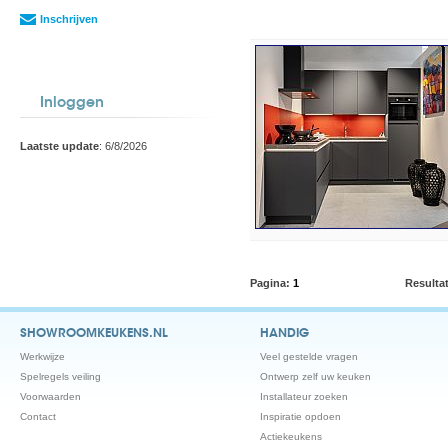
Inschrijven
Inloggen
Laatste update
: 6/8/2026
Pagina:
1
Resulta
SHOWROOMKEUKENS.NL
HANDIG
Werkwijze
Veel gestelde vragen
Spelregels veiling
Ontwerp zelf uw keuken
Voorwaarden
Installateur zoeken
Contact
Inspiratie opdoen
Actiekeukens