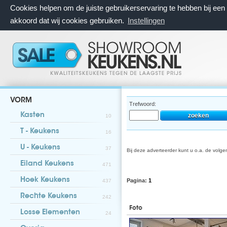
Cookies helpen om de juiste gebruikerservaring te hebben bij ee
akkoord dat wij cookies gebruiken.
Instellingen
VORM
Trefwoord:
Kasten
10
T - Keukens
16
U - Keukens
37
Bij deze adverteerder kunt u o.a. de volg
Eiland Keukens
471
Hoek Keukens
Pagina:
1
437
Rechte Keukens
242
Foto
Losse Elementen
24