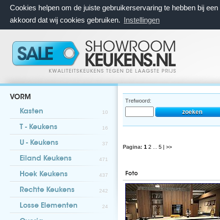
Cookies helpen om de juiste gebruikerservaring te hebben bij ee
akkoord dat wij cookies gebruiken.
Instellingen
VORM
Trefwoord:
Kasten
10
T - Keukens
16
U - Keukens
37
Pagina:
1
2
...
5
| >>
Eiland Keukens
471
Foto
Hoek Keukens
437
Rechte Keukens
242
Losse Elementen
24