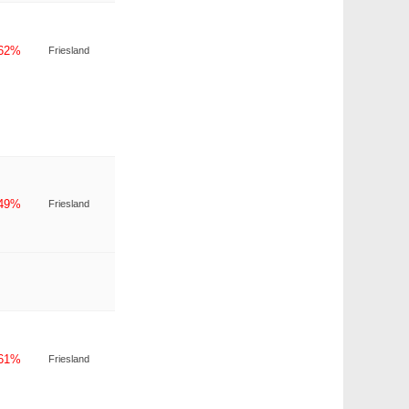
-62%
Friesland
-49%
Friesland
-61%
Friesland