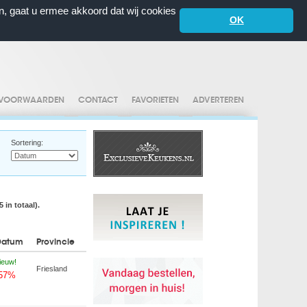
n, gaat u ermee akkoord dat wij cookies
OK
VOORWAARDEN
CONTACT
FAVORIETEN
ADVERTEREN
Sortering:
 in totaal).
Datum
Provincie
ieuw!
Friesland
-57%