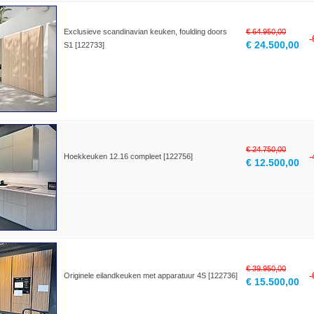
Exclusieve scandinavian keuken, foulding doors
€ 64.950,00
€ 24.500,00
S1 [122733]
€ 24.750,00
Hoekkeuken 12.16 compleet [122756]
€ 12.500,00
€ 39.950,00
Originele eilandkeuken met apparatuur 4S [122736]
€ 15.500,00