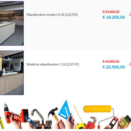
€ 34.950,00
Eilandkeuken modern 8.16 [122753]
€ 16.250,00
€ 46.850,00
Moderne eilandkeuken 1.16 [122747]
€ 22.500,00