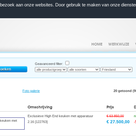
n bezoek aan onze websites. Door gebruik te maken van onze dienste
HOME
WERKWIJZE
Geavanceerd filter:
Foto galerie
20 getoond (95
Omschrijving
Prijs
Exclusieve High End keuken met apparatuur
€ 63.850,00
n
€ 27.500,00
2.16 [122763]