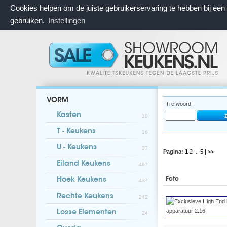
Cookies helpen om de juiste gebruikerservaring te hebben bij ee
gebruiken.
Instellingen
VORM
Trefwoord:
Kasten
10
T - Keukens
16
U - Keukens
37
Pagina:
1
2
...
5
| >>
Eiland Keukens
467
Foto
Hoek Keukens
437
Rechte Keukens
242
Losse Elementen
24