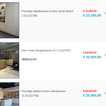
€ 47.950,00
Prachtige eilandkeuken in kleur Sandy Beach
€ 23.250,00
3.16 [122748]
Zeer mooie Designkeuken S1-3.2 [122757]
€ 68.950,00
€ 32.950,00
VERKOCHT!
€ 58.950,00
Prachtige gelakte houten eilandkeuken
€ 25.500,00
11.16 [122755]