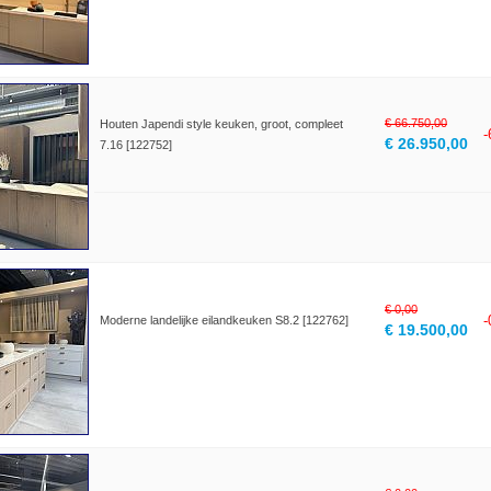
€ 66.750,00
Houten Japendi style keuken, groot, compleet
€ 26.950,00
7.16 [122752]
€ 0,00
Moderne landelijke eilandkeuken S8.2 [122762]
€ 19.500,00