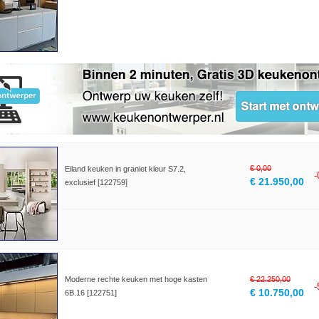
€ 0,00
Eiland keuken in graniet kleur S7.2,
€ 21.950,00
exclusief [122759]
Moderne rechte keuken met hoge kasten
€ 22.250,00
€ 10.750,00
6B.16 [122751]