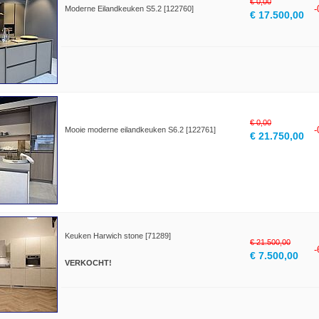
€ 0,00
Moderne Eilandkeuken S5.2 [122760]
€ 17.500,00
€ 0,00
Mooie moderne eilandkeuken S6.2 [122761]
€ 21.750,00
Keuken Harwich stone [71289]
€ 21.500,00
€ 7.500,00
VERKOCHT!