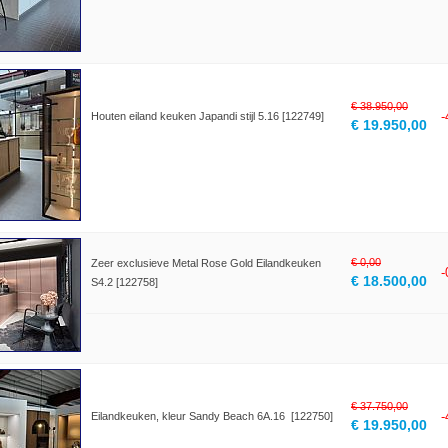
€ 38.950,00
Houten eiland keuken Japandi stijl 5.16 [122749]
€ 19.950,00
€ 0,00
Zeer exclusieve Metal Rose Gold Eilandkeuken
€ 18.500,00
S4.2 [122758]
€ 37.750,00
Eilandkeuken, kleur Sandy Beach 6A.16 [122750]
€ 19.950,00