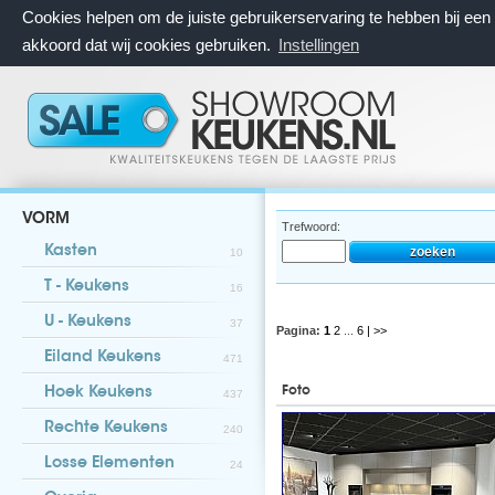
Cookies helpen om de juiste gebruikerservaring te hebben bij ee
akkoord dat wij cookies gebruiken.
Instellingen
VORM
Trefwoord:
Kasten
10
T - Keukens
16
U - Keukens
37
Pagina:
1
2
...
6
| >>
Eiland Keukens
471
Foto
Hoek Keukens
437
Rechte Keukens
240
Losse Elementen
24