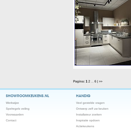
Pagina:
1
2
...
6
| >>
SHOWROOMKEUKENS.NL
HANDIG
Werkwijze
Veel gestelde vragen
Spelregels veiling
Ontwerp zelf uw keuken
Voorwaarden
Installateur zoeken
Contact
Inspiratie opdoen
Actiekeukens