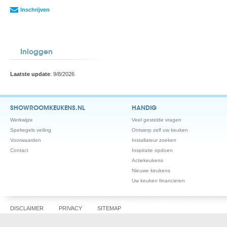
Inschrijven
Inloggen
Laatste update
: 9/8/2026
SHOWROOMKEUKENS.NL
HANDIG
Werkwijze
Veel gestelde vragen
Spelregels veiling
Ontwerp zelf uw keuken
Voorwaarden
Installateur zoeken
Contact
Inspiratie opdoen
Actiekeukens
Nieuwe keukens
Uw keuken financieren
DISCLAIMER
PRIVACY
SITEMAP