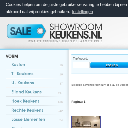
Cookies helpen om de juiste gebruikerservaring te hebben bij ee
akkoord dat wij cookies gebruiken.
Instellingen
VORM
Trefwoord:
Kasten
10
T - Keukens
16
U - Keukens
37
Bij deze adverteerder kunt u o.a. de volg
Eiland Keukens
467
Hoek Keukens
Pagina:
1
436
Rechte Keukens
242
Losse Elementen
24