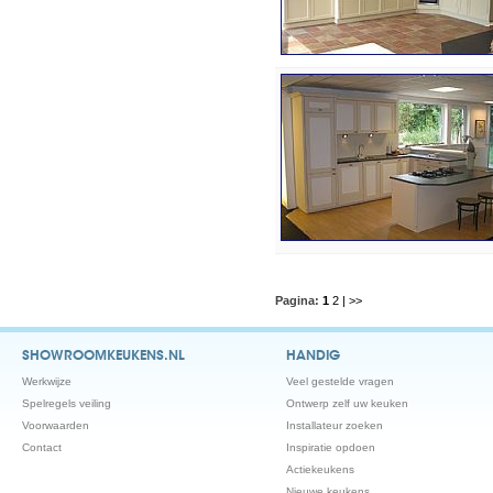
Pagina:
1
2
| >>
SHOWROOMKEUKENS.NL
HANDIG
Werkwijze
Veel gestelde vragen
Spelregels veiling
Ontwerp zelf uw keuken
Voorwaarden
Installateur zoeken
Contact
Inspiratie opdoen
Actiekeukens
Nieuwe keukens