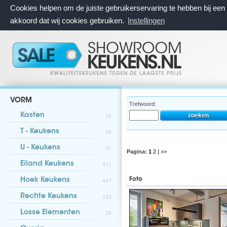
Cookies helpen om de juiste gebruikerservaring te hebben bij ee
akkoord dat wij cookies gebruiken.
Instellingen
VORM
Trefwoord:
Kasten
10
T - Keukens
16
U - Keukens
37
Pagina:
1
2
| >>
Eiland Keukens
471
Foto
Hoek Keukens
437
Rechte Keukens
242
Losse Elementen
24