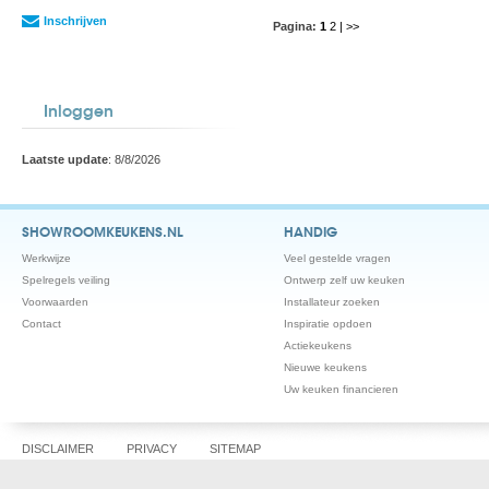
Inschrijven
Pagina:
1
2
| >>
Inloggen
Laatste update
: 8/8/2026
SHOWROOMKEUKENS.NL
HANDIG
Werkwijze
Veel gestelde vragen
Spelregels veiling
Ontwerp zelf uw keuken
Voorwaarden
Installateur zoeken
Contact
Inspiratie opdoen
Actiekeukens
Nieuwe keukens
Uw keuken financieren
DISCLAIMER
PRIVACY
SITEMAP