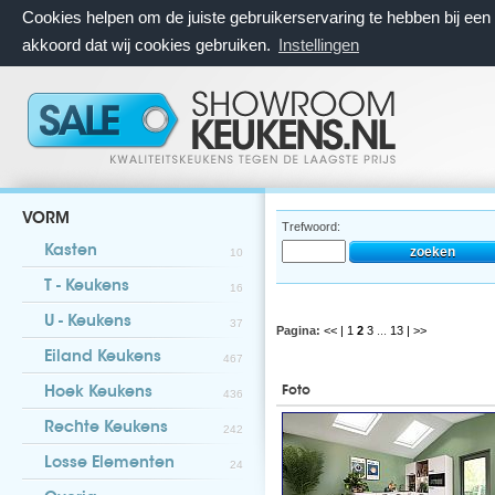
Cookies helpen om de juiste gebruikerservaring te hebben bij ee
akkoord dat wij cookies gebruiken.
Instellingen
VORM
Trefwoord:
Kasten
10
T - Keukens
16
U - Keukens
37
Pagina:
<< |
1
2
3
...
13
| >>
Eiland Keukens
467
Foto
Hoek Keukens
436
Rechte Keukens
242
Losse Elementen
24