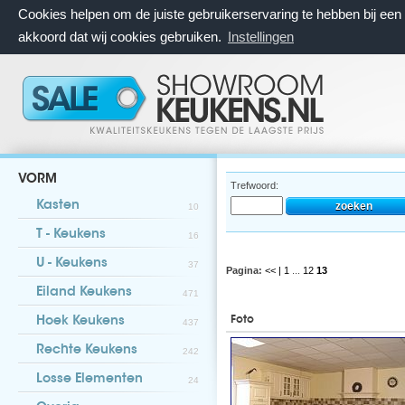
Cookies helpen om de juiste gebruikerservaring te hebben bij ee
akkoord dat wij cookies gebruiken.
Instellingen
VORM
Trefwoord:
Kasten
10
T - Keukens
16
U - Keukens
37
Pagina:
<< |
1
...
12
13
Eiland Keukens
471
Foto
Hoek Keukens
437
Rechte Keukens
242
Losse Elementen
24