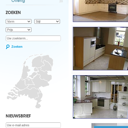
Overig
20
ZOEKEN
Zoeken
NIEUWSBRIEF