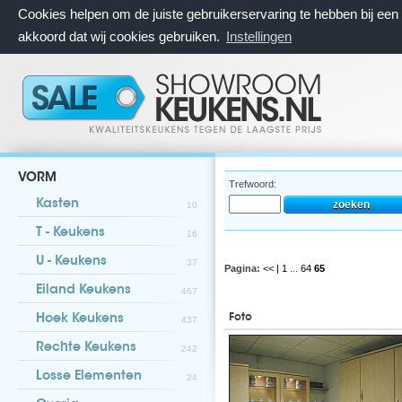
Cookies helpen om de juiste gebruikerservaring te hebben bij ee
akkoord dat wij cookies gebruiken.
Instellingen
VORM
Trefwoord:
Kasten
10
T - Keukens
16
U - Keukens
37
Pagina:
<< |
1
...
64
65
Eiland Keukens
467
Foto
Hoek Keukens
437
Rechte Keukens
242
Losse Elementen
24