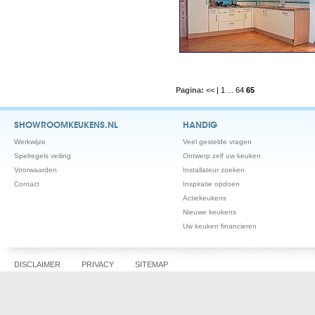
Pagina:
<< |
1
...
64
65
SHOWROOMKEUKENS.NL
HANDIG
Werkwijze
Veel gestelde vragen
Spelregels veiling
Ontwerp zelf uw keuken
Voorwaarden
Installateur zoeken
Contact
Inspiratie opdoen
Actiekeukens
Nieuwe keukens
Uw keuken financieren
DISCLAIMER
PRIVACY
SITEMAP