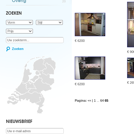
Overig
20
ZOEKEN
€ 6200
Zoeken
€ 90
€ 26
€ 6200
Pagina:
<< |
1
...
64
65
NIEUWSBRIEF