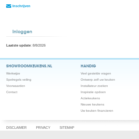
Inschrijven
Inloggen
Laatste update
: 8/8/2026
SHOWROOMKEUKENS.NL
HANDIG
Werkwijze
Veel gestelde vragen
Spelregels veiling
Ontwerp zelf uw keuken
Voorwaarden
Installateur zoeken
Contact
Inspiratie opdoen
Actiekeukens
Nieuwe keukens
Uw keuken financieren
DISCLAIMER
PRIVACY
SITEMAP