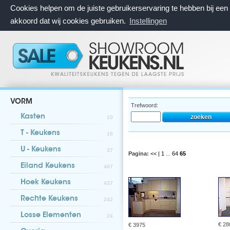
Cookies helpen om de juiste gebruikerservaring te hebben bij ee
akkoord dat wij cookies gebruiken.
Instellingen
VORM
Trefwoord:
Kasten
10
T - Keukens
16
U - Keukens
37
Pagina:
<< |
1
...
64
65
Eiland Keukens
467
Hoek Keukens
437
Rechte Keukens
242
Losse Elementen
24
€ 28
€ 3975