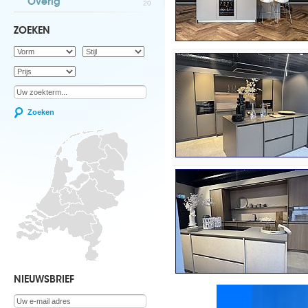
Overig
20
ZOEKEN
Zoeken
NIEUWSBRIEF