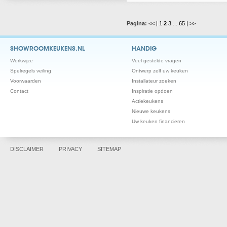
Pagina:
<< |
1
2
3
...
65
| >>
SHOWROOMKEUKENS.NL
HANDIG
Werkwijze
Veel gestelde vragen
Spelregels veiling
Ontwerp zelf uw keuken
Voorwaarden
Installateur zoeken
Contact
Inspiratie opdoen
Actiekeukens
Nieuwe keukens
Uw keuken financieren
DISCLAIMER
PRIVACY
SITEMAP