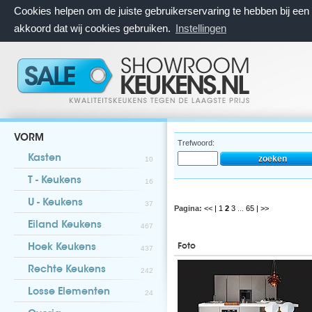
Cookies helpen om de juiste gebruikerservaring te hebben bij ee
akkoord dat wij cookies gebruiken.
Instellingen
VORM
Trefwoord:
Kasten
10
T - Keukens
16
U - Keukens
37
Pagina:
<< |
1
2
3
...
65
| >>
Eiland Keukens
467
Foto
Hoek Keukens
437
Rechte Keukens
242
Losse Elementen
24