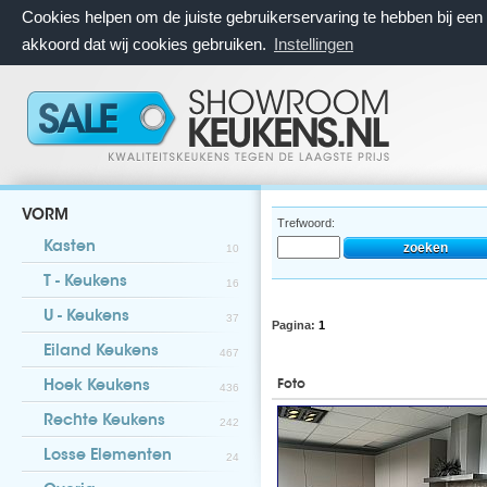
Cookies helpen om de juiste gebruikerservaring te hebben bij ee
akkoord dat wij cookies gebruiken.
Instellingen
VORM
Trefwoord:
Kasten
10
T - Keukens
16
U - Keukens
37
Pagina:
1
Eiland Keukens
467
Foto
Hoek Keukens
436
Rechte Keukens
242
Losse Elementen
24