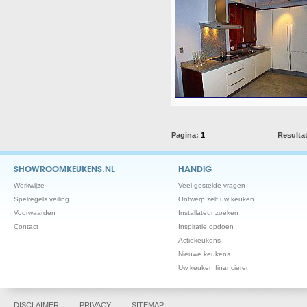
Pagina:
1
Resulta
SHOWROOMKEUKENS.NL
HANDIG
Werkwijze
Veel gestelde vragen
Spelregels veiling
Ontwerp zelf uw keuken
Voorwaarden
Installateur zoeken
Contact
Inspiratie opdoen
Actiekeukens
Nieuwe keukens
Uw keuken financieren
DISCLAIMER
PRIVACY
SITEMAP