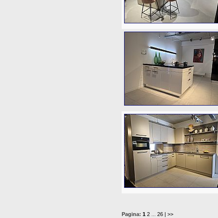
Pagina:
1
2
...
26
| >>