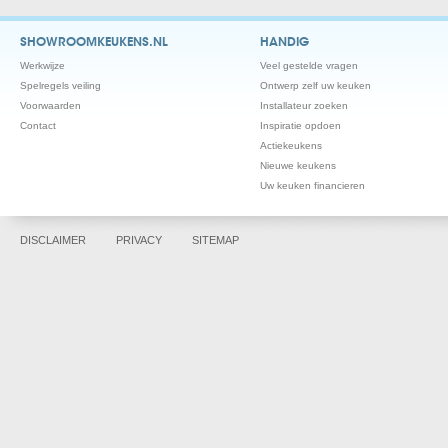
SHOWROOMKEUKENS.NL
HANDIG
Werkwijze
Veel gestelde vragen
Spelregels veiling
Ontwerp zelf uw keuken
Voorwaarden
Installateur zoeken
Contact
Inspiratie opdoen
Actiekeukens
Nieuwe keukens
Uw keuken financieren
DISCLAIMER
PRIVACY
SITEMAP