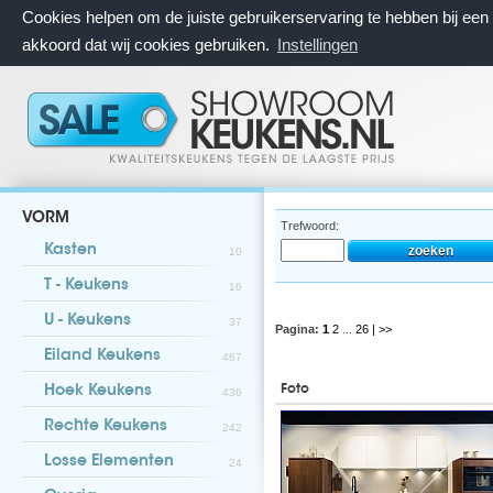
Cookies helpen om de juiste gebruikerservaring te hebben bij ee
akkoord dat wij cookies gebruiken.
Instellingen
VORM
Trefwoord:
Kasten
10
T - Keukens
16
U - Keukens
37
Pagina:
1
2
...
26
| >>
Eiland Keukens
467
Foto
Hoek Keukens
436
Rechte Keukens
242
Losse Elementen
24