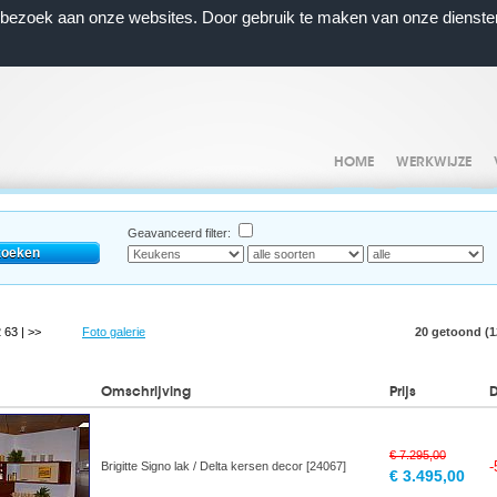
n bezoek aan onze websites. Door gebruik te maken van onze dienste
HOME
WERKWIJZE
Geavanceerd filter:
2
63
| >>
Foto galerie
20 getoond (12
Omschrijving
Prijs
€ 7.295,00
Brigitte Signo lak / Delta kersen decor [24067]
€ 3.495,00