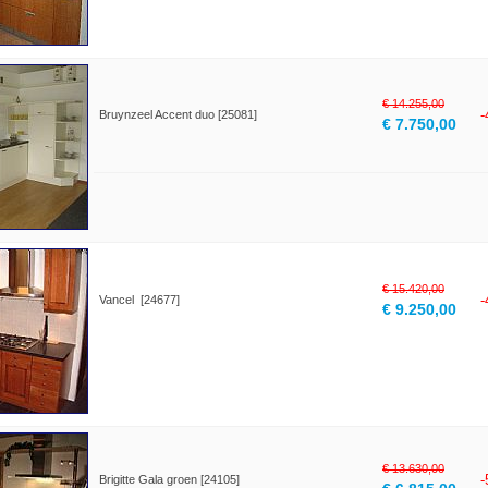
€ 14.255,00
Bruynzeel Accent duo [25081]
€ 7.750,00
€ 15.420,00
Vancel [24677]
€ 9.250,00
€ 13.630,00
Brigitte Gala groen [24105]