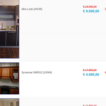
€ 19.000,00
Alno Look [24235]
€ 9.000,00
€ 14.900,00
Systemat SM5012 [24364]
€ 4.995,00
€ 13.900,00