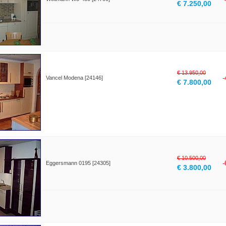
€ 7.250,00
€ 13.950,00
Vancel Modena [24146]
€ 7.800,00
€ 10.500,00
Eggersmann 0195 [24305]
€ 3.800,00