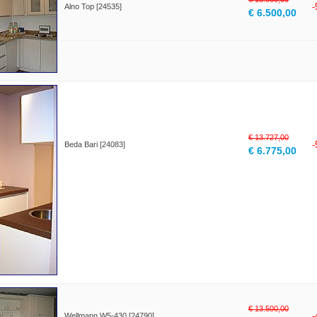
Alno Top [24535]
€ 6.500,00
€ 13.727,00
Beda Bari [24083]
€ 6.775,00
€ 13.500,00
Wellmann W5-430 [24790]