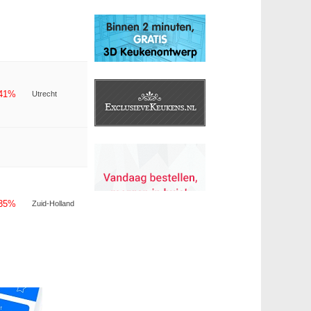
-41%
Utrecht
-35%
Zuid-Holland