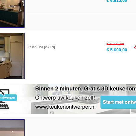
€ 6.815,00
€ 11.515,00
Keller Elba [25059]
€ 5.600,00