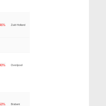
-46%
Zuid-Holland
-40%
Overijssel
-50%
Brabant