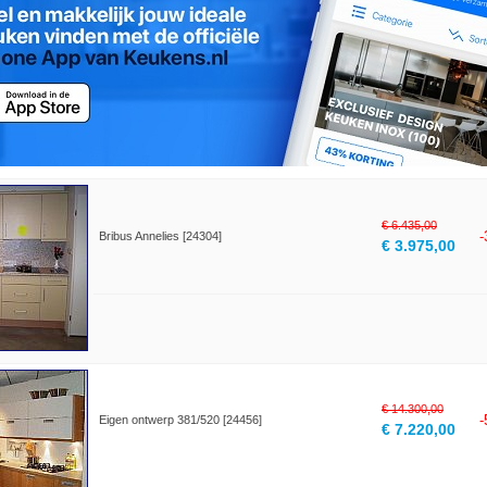
€ 6.435,00
Bribus Annelies [24304]
€ 3.975,00
€ 14.300,00
Eigen ontwerp 381/520 [24456]
€ 7.220,00