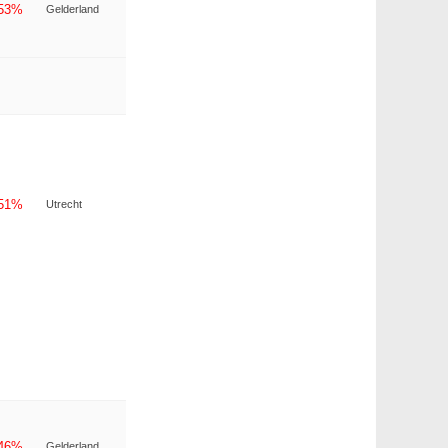
-53%
Gelderland
-51%
Utrecht
-46%
Gelderland