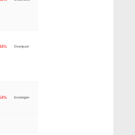
-44%
Overijssel
-64%
Groningen