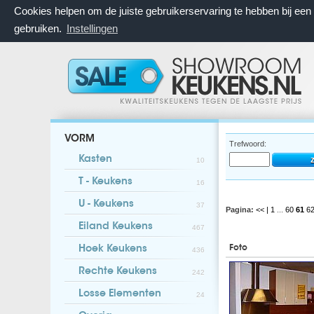
Cookies helpen om de juiste gebruikerservaring te hebben bij ee
gebruiken.
Instellingen
VORM
Trefwoord:
Kasten
10
T - Keukens
16
U - Keukens
37
Pagina:
<< |
1
...
60
61
6
Eiland Keukens
467
Foto
Hoek Keukens
436
Rechte Keukens
242
Losse Elementen
24