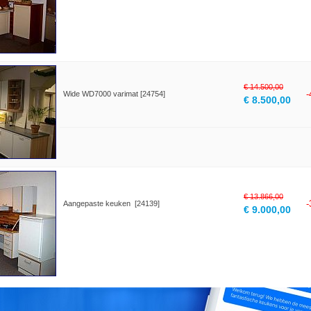
€ 14.500,00
Wide WD7000 varimat [24754]
€ 8.500,00
€ 13.866,00
Aangepaste keuken [24139]
€ 9.000,00