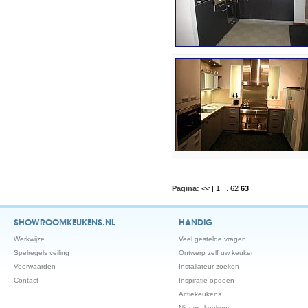
Pagina:
<< |
1
...
62
63
SHOWROOMKEUKENS.NL
HANDIG
Werkwijze
Veel gestelde vragen
Spelregels veiling
Ontwerp zelf uw keuken
Voorwaarden
Installateur zoeken
Contact
Inspiratie opdoen
Actiekeukens
Nieuwe keukens