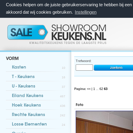
Cookies helpen om de juiste gebruikerservaring te hebben bij ee
akkoord dat wij cookies gebruiken.
Instellingen
VORM
Trefwoord:
Kasten
10
T - Keukens
16
U - Keukens
37
Pagina:
<< |
1
...
62
63
Eiland Keukens
467
Foto
Hoek Keukens
436
Rechte Keukens
242
Losse Elementen
24