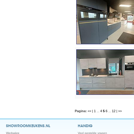
Pagina:
<< |
1
...
4
5
6
...
12
| >>
SHOWROOMKEUKENS.NL
HANDIG
Werkwijze
Veel gestelde vragen