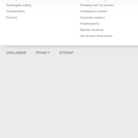
Spelregels veiling
Ontwerp zelf uw keuken
Voorwaarden
Installateur zoeken
Contact
Inspiratie opdoen
Actiekeukens
Nieuwe keukens
Uw keuken financieren
DISCLAIMER
PRIVACY
SITEMAP