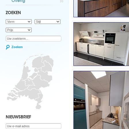
Overig
20
ZOEKEN
Zoeken
NIEUWSBRIEF