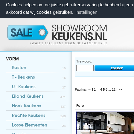
Cookies helpen om de juiste gebruikerservaring te hebben bij ee
akkoord dat wij cookies gebruiken.
Instellingen
VORM
Trefwoord:
Kasten
10
T - Keukens
16
U - Keukens
37
Pagina:
<< |
1
...
4
5
6
...
12
| >>
Eiland Keukens
471
Foto
Hoek Keukens
437
Rechte Keukens
240
Losse Elementen
24