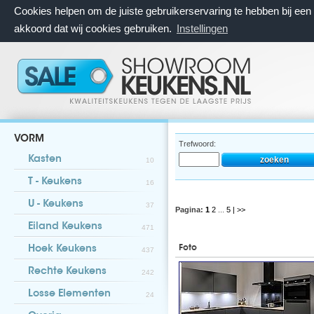
Cookies helpen om de juiste gebruikerservaring te hebben bij ee
akkoord dat wij cookies gebruiken.
Instellingen
VORM
Trefwoord:
Kasten
10
T - Keukens
16
U - Keukens
37
Pagina:
1
2
...
5
| >>
Eiland Keukens
471
Foto
Hoek Keukens
437
Rechte Keukens
242
Losse Elementen
24