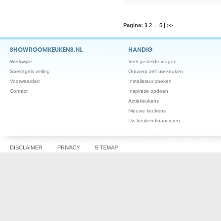
Pagina:
1
2
...
5
| >>
SHOWROOMKEUKENS.NL
HANDIG
Werkwijze
Veel gestelde vragen
Spelregels veiling
Ontwerp zelf uw keuken
Voorwaarden
Installateur zoeken
Contact
Inspiratie opdoen
Actiekeukens
Nieuwe keukens
Uw keuken financieren
DISCLAIMER
PRIVACY
SITEMAP