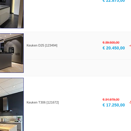
€ 22.875,00
€ 39.500,00
Keuken D25 [123494]
€ 20.450,00
€ 34.979,00
Keuken T306 [121672]
€ 17.250,00