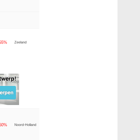
-55%
Zeeland
-60%
Noord-Holland