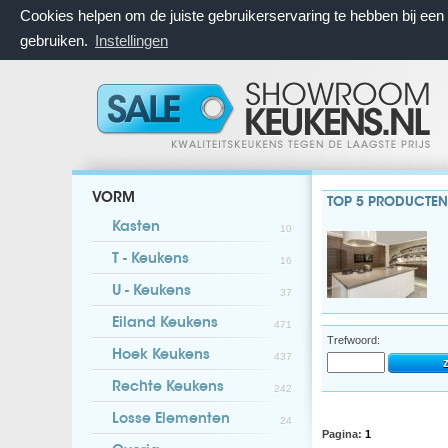
Cookies helpen om de juiste gebruikerservaring te hebben bij ee
gebruiken.
Instellingen
VORM
TOP 5 PRODUCTEN
Kasten
10
T - Keukens
16
U - Keukens
37
Eiland Keukens
471
Trefwoord:
Hoek Keukens
437
Rechte Keukens
242
Losse Elementen
24
Pagina:
1