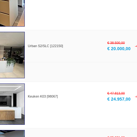
€ 38.500,00
Urban S2/SLC [122150]
€ 20.000,00
€ 47.813,00
Keuken K03 [98067]
€ 24.957,00