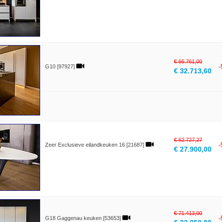
€ 66.761,00
G10 [97927]
€ 32.713,60
€ 62.727,27
Zeer Exclusieve eilandkeuken 16 [21687]
€ 27.900,00
€ 71.413,00
G18 Gaggenau keuken [53653]