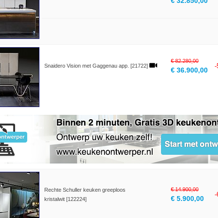
€ 32.850,00
€ 82.280,00
Snaidero Vision met Gaggenau app. [21722]
€ 36.900,00
€ 14.900,00
Rechte Schuller keuken greeploos
€ 5.900,00
kristalwit [122224]