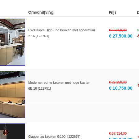
Omschrijving
Prijs
Exclusieve High End keuken met apparatuur
€ 63.850,00
n
€ 27.500,00
2.16 [122763]
€ 22.250,00
Moderne rechte keuken met hoge kasten
€ 10.750,00
6B.16 [122751]
€ 57.314,00
Gaggenau keuken G100 [122637]