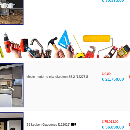
€ 30.973,00
€ 0,00
Mooie moderne eilandkeuken S6.2 [122761]
€ 21.750,00
€ 75.013,00
B3 keuken Gaggenau [122629]
€ 36.890,00