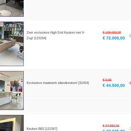
Zeer exclusieve High End Keuken met V-
€ 108.000,00
€ 72.000,00
Zug! [123294]
€ 0,00
Exclusieve maatwerk eilandkeuken! [32454]
€ 44.500,00
€ 24.550,00
Keuken BB2 [122367]