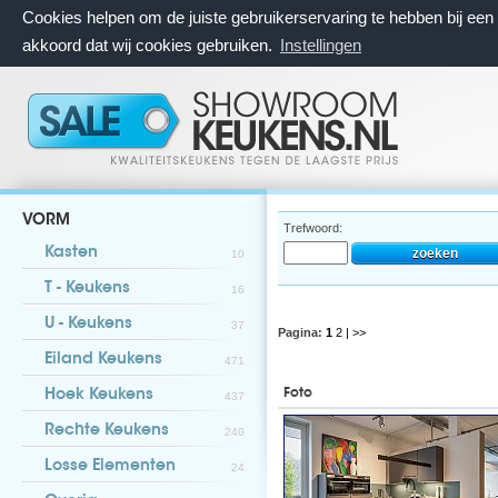
Cookies helpen om de juiste gebruikerservaring te hebben bij ee
akkoord dat wij cookies gebruiken.
Instellingen
VORM
Trefwoord:
Kasten
10
T - Keukens
16
U - Keukens
37
Pagina:
1
2
| >>
Eiland Keukens
471
Foto
Hoek Keukens
437
Rechte Keukens
240
Losse Elementen
24