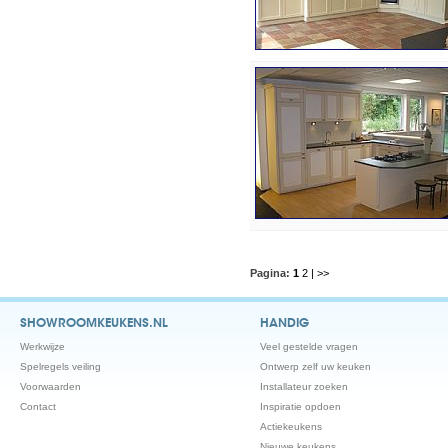
Pagina:
1
2
| >>
SHOWROOMKEUKENS.NL
HANDIG
Werkwijze
Veel gestelde vragen
Spelregels veiling
Ontwerp zelf uw keuken
Voorwaarden
Installateur zoeken
Contact
Inspiratie opdoen
Actiekeukens
Nieuwe keukens