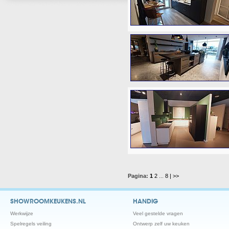
Pagina:
1
2
...
8
| >>
SHOWROOMKEUKENS.NL
HANDIG
Werkwijze
Veel gestelde vragen
Spelregels veiling
Ontwerp zelf uw keuken