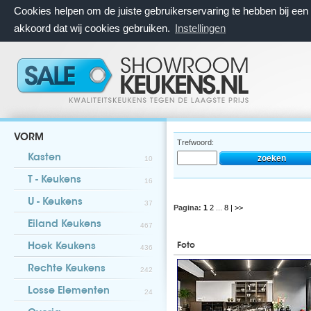
Cookies helpen om de juiste gebruikerservaring te hebben bij ee
akkoord dat wij cookies gebruiken.
Instellingen
VORM
Trefwoord:
Kasten
10
T - Keukens
16
U - Keukens
37
Pagina:
1
2
...
8
| >>
Eiland Keukens
467
Foto
Hoek Keukens
436
Rechte Keukens
242
Losse Elementen
24