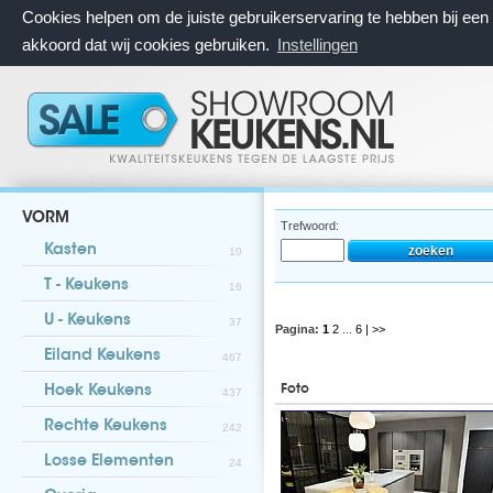
Cookies helpen om de juiste gebruikerservaring te hebben bij ee
akkoord dat wij cookies gebruiken.
Instellingen
VORM
Trefwoord:
Kasten
10
T - Keukens
16
U - Keukens
37
Pagina:
1
2
...
6
| >>
Eiland Keukens
467
Foto
Hoek Keukens
437
Rechte Keukens
242
Losse Elementen
24