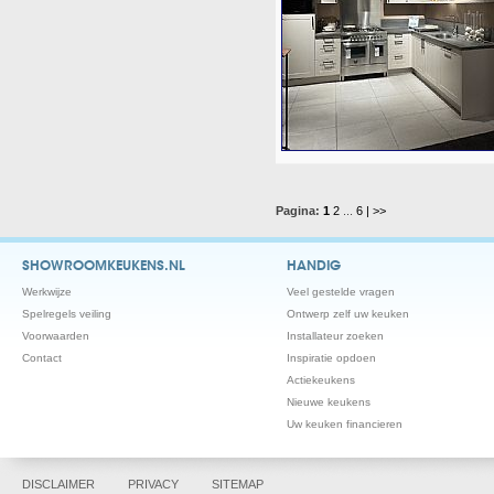
Pagina:
1
2
...
6
| >>
SHOWROOMKEUKENS.NL
HANDIG
Werkwijze
Veel gestelde vragen
Spelregels veiling
Ontwerp zelf uw keuken
Voorwaarden
Installateur zoeken
Contact
Inspiratie opdoen
Actiekeukens
Nieuwe keukens
Uw keuken financieren
DISCLAIMER
PRIVACY
SITEMAP